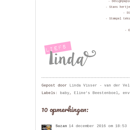
- Designpapi
- Stans hertj
- St
- Stempel tek
- E
Gepost door
Linda Visser - van der Vel
Labels:
baby
,
Eline's Beestenboel
,
env
10 opmerkingen:
Suzan
14 december 2016 om 18:53