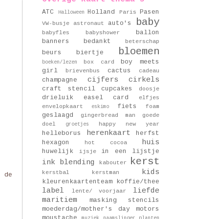
ATC
Holland
Pasen
Paris
Halloween
baby
auto's
VW-busje
astronaut
ballon
babyfles
babyshower
banners
bedankt
beterschap
bloemen
beurs
biertje
boy meets
box card
boeken/lezen
girl
cactus
brievenbus
cadeau
cijfers
cirkels
champagne
craft stencil
cupcakes
doosje
drieluik
easel card
elfjes
fiets
envelopkaart
foam
eskimo
geslaagd
gingerbread man
goede
doel
happy new year
groetjes
herenkaart
helleborus
herfst
huis
hexagon
hot cocoa
huwelijk
in een lijstje
ijsje
kerst
ink blending
kabouter
kids
kerstbal
kerstman
n de
kleurenkaartenteam
koffie/thee
label
liefde
lente/ voorjaar
maritiem
masking stencils
moederdag/mother's day
motors
moustache
muziek
naamslinger
planten