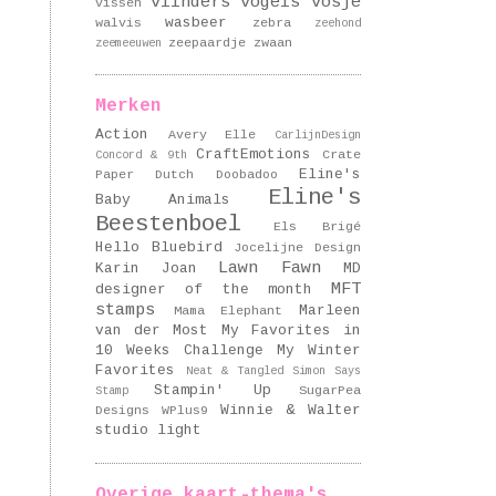
vlinders
vogels
vosje
vissen
wasbeer
walvis
zebra
zeehond
zeepaardje
zwaan
zeemeeuwen
Merken
Action
Avery Elle
CarlijnDesign
CraftEmotions
Crate
Concord & 9th
Eline's
Paper
Dutch Doobadoo
Eline's
Baby Animals
Beestenboel
Els Brigé
Hello Bluebird
Jocelijne Design
Lawn Fawn
Karin Joan
MD
MFT
designer of the month
stamps
Marleen
Mama Elephant
van der Most
My Favorites in
10 Weeks Challenge
My Winter
Favorites
Neat & Tangled
Simon Says
Stampin' Up
SugarPea
Stamp
Winnie & Walter
Designs
WPlus9
studio light
Overige kaart-thema's