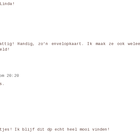
Linda!
attig! Handig, zo'n envelopkaart. Ik maak ze ook welee
eld!
om 20:20
s.
tjes! Ik blijf dit dp echt heel mooi vinden!