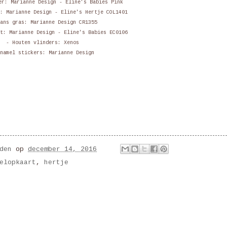
er: Marianne Design - Eline's Babies Pink
e:
Marianne Design - Eline's Hertje COL1401
ans gras: Marianne Design CR1355
st:
Marianne Design - Eline's Babies EC0106
- Houten vlinders: Xenos
namel stickers: Marianne Design
den
op
december 14, 2016
elopkaart
,
hertje