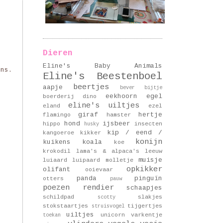
Dieren
Eline's Baby Animals
ns.
Eline's Beestenboel
beertjes
aapje
bever
bijtje
eekhoorn
egel
boerderij
dino
eline's uiltjes
eland
ezel
giraf
hertje
flamingo
hamster
hond
ijsbeer
hippo
insecten
husky
kip / eend /
kangoeroe
kikker
konijn
kuikens
koala
koe
krokodil
lama's & alpaca's
leeuw
muisje
luiaard
luipaard
molletje
opkikker
olifant
ooievaar
panda
pinguïn
otters
pauw
poezen
rendier
schaapjes
schildpad
slakjes
scotty
stokstaartjes
tijgertjes
struisvogel
uiltjes
unicorn
varkentje
toekan