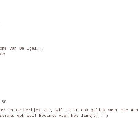
0
ons van De Egel...
en
:58
ier en de hertjes zie, wil ik er ook gelijk weer mee aa
straks ook wel! Bedankt voor het linkje! :-)